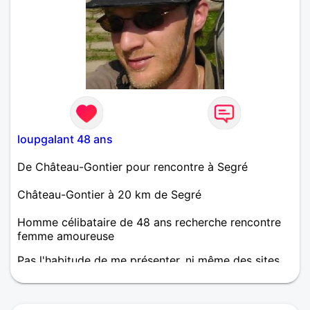
loupgalant 48 ans
De Château-Gontier pour rencontre à Segré
Château-Gontier à 20 km de Segré
Homme célibataire de 48 ans recherche rencontre
femme amoureuse
Pas l'habitude de me présenter, ni même des sites
de rencontres, je teste çà et là, on verra après... ce
qui est sûr, la vie est faite pour être partager!