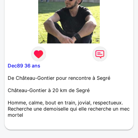
photo animalière également mais il m' arrive aussi
de faire de la photo de rue et de paysage. Si je me
suis inscrit sur ce site , c' est pour pouvoir partager,
échanger, discuter et pourquoi pas rencontrer une
charmante personne de ma commune ou bien une
autre commune. Si vous souhaitez m' écrire , je
vous répondrai. Merci à tous et à toutes. Philippe
Dec89 36 ans
De Château-Gontier pour rencontre à Segré
Château-Gontier à 20 km de Segré
Homme, calme, bout en train, jovial, respectueux.
Recherche une demoiselle qui elle recherche un mec
mortel