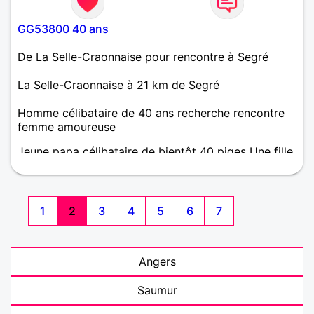
GG53800 40 ans
De La Selle-Craonnaise pour rencontre à Segré
La Selle-Craonnaise à 21 km de Segré
Homme célibataire de 40 ans recherche rencontre
femme amoureuse
Jeune papa célibataire de bientôt 40 piges Une fille
de 10ans et un gars de 3 ans en garde alternée.
Recherche rencontre sérieuse.
1
2
3
4
5
6
7
Angers
Saumur