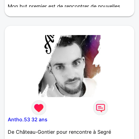
Mon but premier est de rencontrer de nouvelles
personnes pour partager de bons moments et
passer à une étape suivante. Dans la vie tout bouge
et rien n'est éternel, mais on a la chance de choisir
et de construire son avenir donc je pense qu'il faut
s'ouvrir et non l'inverse. Les hommes célibataires de
la région de Château-Gonthier qui recherchent du
sérieux peuvent me contacter et nous verrons bien
ce qu'il en ressortira...
Antho.53 32 ans
De Château-Gontier pour rencontre à Segré