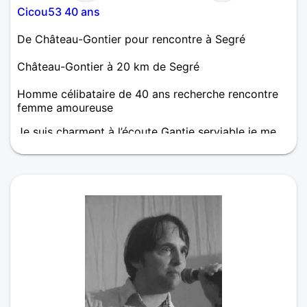
Cicou53 40 ans
De Château-Gontier pour rencontre à Segré
Château-Gontier à 20 km de Segré
Homme célibataire de 40 ans recherche rencontre
femme amoureuse
Je suis charment à l’écoute Gantie serviable je me
lésé pas faire JE NEME PAS LE MANSONGES LA
MECHANSTER LA MALONETER LE VOLE LA
DROGUE LE VISE LALECOLE TOUS LES DEFAUX
DANGEUREUX CIE ON MENMERDE JE SUPORTE
PAS LA TRAISONT CIE ON ME TRAIS OU ON ME
FAIT QUELLE QUE CHOSE DE GRAVE SURTOUS
GRAVE JE NE PADONE PAS JE SUIS RANCUNIER
CIE CES PAS GRAVE JE PARDONNES JE SUIS
CHANTEURE AUTEURE COMPOSITEURE
ARENGEURE MUSICIENT CHANTEURE JAIS DES
DONT POUR LA MUSIQUE LE PARANORMALLE LA
SPIRITUIELLES LINFORMATIQUES JE SUIS NOBLE