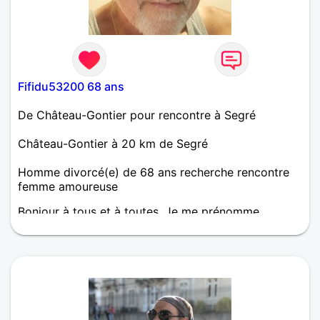
Fifidu53200 68 ans
De Château-Gontier pour rencontre à Segré
Château-Gontier à 20 km de Segré
Homme divorcé(e) de 68 ans recherche rencontre
femme amoureuse
Bonjour à tous et à toutes. Je me prénomme
Philippe. J' ai 65 ans et je suis resté très jeune dans
ma tête. Je vis à Château Gontier depuis 7 ans. Je
suis divorcé depuis 23 ans et je n'ai pas refait ma
vie. Ce n' était pas voulu de ma part mais aucune
occasion ne s 'est présentée à moi. J 'aime
beaucoup les animaux. Je fais de la randonnée un
jour sur deux avec mon loulou Sam. Je fais de la