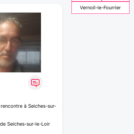
Vernoil-le-Fourrier
 rencontre à Seiches-sur-
de Seiches-sur-le-Loir