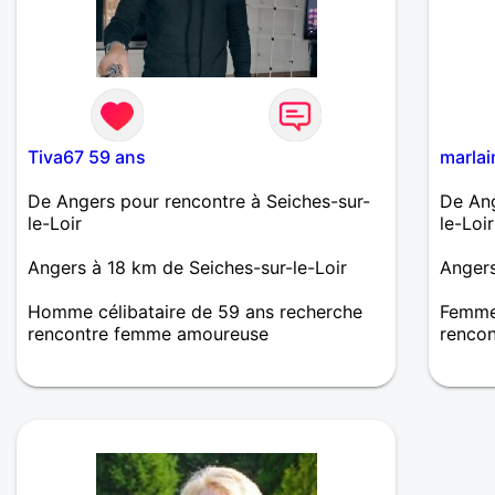
Tiva67 59 ans
marlai
De Angers pour rencontre à Seiches-sur-
De Ang
le-Loir
le-Loir
Angers à 18 km de Seiches-sur-le-Loir
Angers
Homme célibataire de 59 ans recherche
Femme 
rencontre femme amoureuse
renco
Homme célibataire, recherche une femme
Seule 
qui me correspond et aime la nature et
à nou
faire des randonnées,qui aime la
libre s
montagne l'été, faire des activités
ensemble! vélos, piscines, sortie soirée de
temps en temps danser et autres...!une