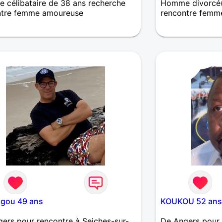
célibataire de 38 ans recherche
Homme divorcé(
ntre femme amoureuse
rencontre femm
s un paysagiste passionné de
Où es tu ? toi q
r et respect
vélo, qui prend l
au ciné, qui ma
conseille un bouq
ngou 49 ans
KOUKOU 52 ans
ers pour rencontre à Seiches-sur-
De Angers pour 