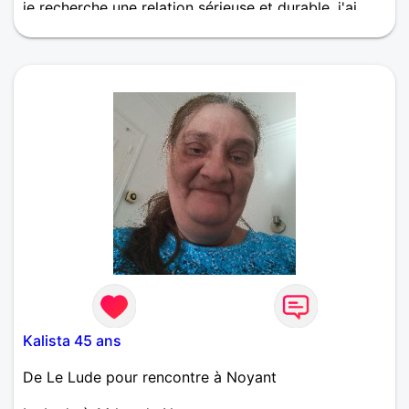
je recherche une relation sérieuse et durable, j'ai
envie d'aimer et d'être aimer. je suis rempli
d'humour j'aime tout ce qui touche la nature de près
ou de loin, la famille les amis et plein d'autres
choses à découvrir ! alors si le coeur vous en dit
pourquoi pas engager une conversation ! discutons
et découvrons nous si vous voulez bien.. Denis
Kalista 45 ans
De Le Lude pour rencontre à Noyant