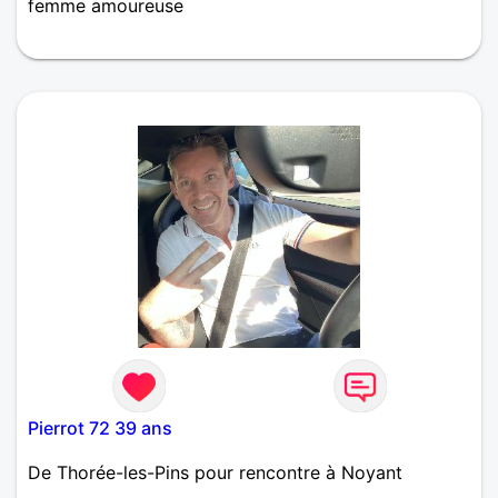
femme amoureuse
Bonjour jeremy 36 ans divorcé, 1m77,quelques kilos
en trop, gentil, un peu timide, j'habite à 12 km de
saumur, aime bien se balader, aime le cinéma, sortir
boire des verres, aime bien plaisanté de temps à
autres, cherche à faire connaissance amicale ou
plus si affinités avec des femmes.
Pierrot 72 39 ans
De Thorée-les-Pins pour rencontre à Noyant