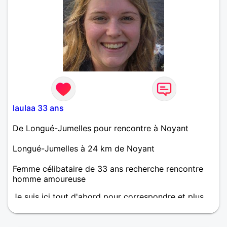
laulaa 33 ans
De Longué-Jumelles pour rencontre à Noyant
Longué-Jumelles à 24 km de Noyant
Femme célibataire de 33 ans recherche rencontre
homme amoureuse
Je suis ici tout d'abord pour correspondre et plus
tard pourquoi pas trouver mon âme soeur! Un
homme sensible, doux, affectueux, responsable, qui
sait ce qu'il veut, avec beaucoup d'amour, ayant la