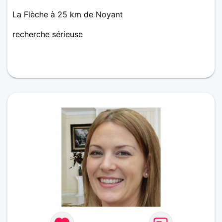
La Flèche à 25 km de Noyant
recherche sérieuse