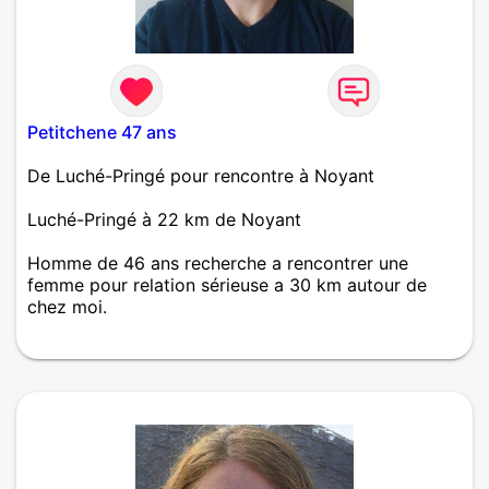
Petitchene 47 ans
De Luché-Pringé pour rencontre à Noyant
Luché-Pringé à 22 km de Noyant
Homme de 46 ans recherche a rencontrer une
femme pour relation sérieuse a 30 km autour de
chez moi.