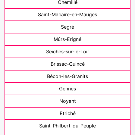
Chemillé
Saint-Macaire-en-Mauges
Segré
Mûrs-Erigné
Seiches-sur-le-Loir
Brissac-Quincé
Bécon-les-Granits
Gennes
Noyant
Etriché
Saint-Philbert-du-Peuple