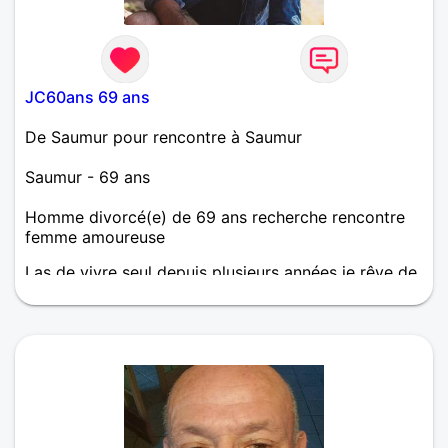
JC60ans 69 ans
De Saumur pour rencontre à Saumur
Saumur - 69 ans
Homme divorcé(e) de 69 ans recherche rencontre
femme amoureuse
Las de vivre seul depuis plusieurs années je rêve de
trouver sur ce site une femme avec qui j'aurais des
choses à partager, comme des sorties, des balades
et pourquoi pas de beaux voyages pour découvrir
de nouveaux horizons.