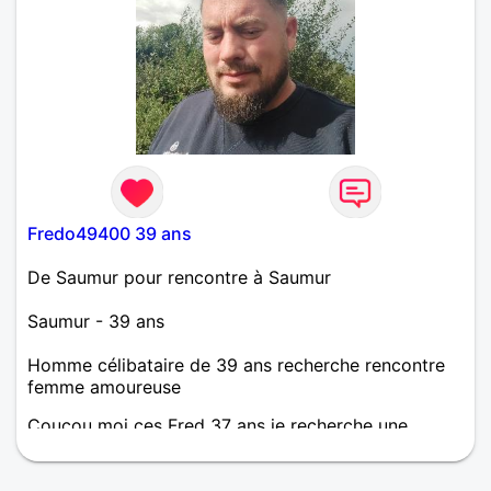
Fredo49400 39 ans
De Saumur pour rencontre à Saumur
Saumur - 39 ans
Homme célibataire de 39 ans recherche rencontre
femme amoureuse
Coucou moi ces Fred 37 ans je recherche une
partenaire pour m'accompagner sur le chemin de la
vie