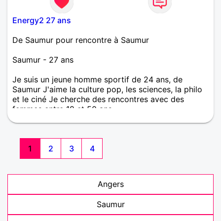
Energy2 27 ans
De Saumur pour rencontre à Saumur
Saumur - 27 ans
Je suis un jeune homme sportif de 24 ans, de
Saumur J'aime la culture pop, les sciences, la philo
et le ciné Je cherche des rencontres avec des
femmes entre 18 et 50 ans
1
2
3
4
Angers
Saumur