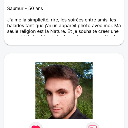
Saumur - 50 ans
J'aime la simplicité, rire, les soirées entre amis, les
balades tant que j'ai un appareil photo avec moi. Ma
seule religion est la Nature. Et je souhaite creer une
complicité durable et sincère qui nous permette de
nous élever tous les Deux.