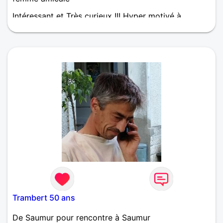
Intéressant et Très curieux !!! Hyper motivé à
profiter de la vie !!!! Quand on partage c'est mieux
🙂
Trambert 50 ans
De Saumur pour rencontre à Saumur