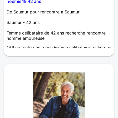
noemie49 42 ans
De Saumur pour rencontre à Saumur
Saumur - 42 ans
Femme célibataire de 42 ans recherche rencontre
homme amoureuse
QUI ne tente rien a rien.Femme célibataire recherche
homme sérieux pour sortir et plus si entente.