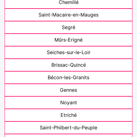
Chemillé
Saint-Macaire-en-Mauges
Segré
Mûrs-Erigné
Seiches-sur-le-Loir
Brissac-Quincé
Bécon-les-Granits
Gennes
Noyant
Etriché
Saint-Philbert-du-Peuple