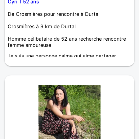
Cyril f 52 ans
De Crosmières pour rencontre à Durtal
Crosmières à 9 km de Durtal
Homme célibataire de 52 ans recherche rencontre
femme amoureuse
Je suis une personne calme qui aime partager,
passé des moments a 2 , comme avec les amis,
sortir, la cuisine, le cinéma, restaurant...