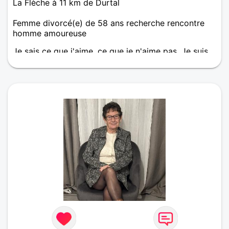
La Flèche à 11 km de Durtal
Femme divorcé(e) de 58 ans recherche rencontre
homme amoureuse
Je sais ce que j'aime, ce que je n'aime pas. Je suis
d'un naturel gaie, je suis partante pour des sorties
ciné, soirée dansante, resto.