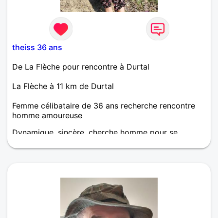
theiss 36 ans
De La Flèche pour rencontre à Durtal
La Flèche à 11 km de Durtal
Femme célibataire de 36 ans recherche rencontre
homme amoureuse
Dynamique, sincère, cherche homme pour se
découvrir et qui sait!