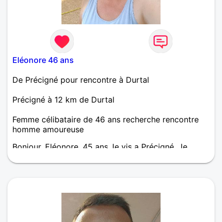
Eléonore 46 ans
De Précigné pour rencontre à Durtal
Précigné à 12 km de Durtal
Femme célibataire de 46 ans recherche rencontre
homme amoureuse
Bonjour, Eléonore, 45 ans.Je vis a Précigné. Je
souhaite rencontrer un homme de mon âge, grand,
charmant , bosseur, rigolo, honnête, fidèle,vivant
près de chez moi avec qui je pourrais envisager une
relation sérieuse et durable basant sur le partage,
fidélité, l'amour, confiance, les mêmes attentes et
faire des sorties ( amis, famille, cinéma, resto ,
bowling, sport comme le tennis, la marche,