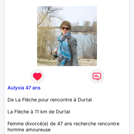
Aulyvia 47 ans
De La Flèche pour rencontre à Durtal
La Flèche à 11 km de Durtal
Femme divorcé(e) de 47 ans recherche rencontre
homme amoureuse