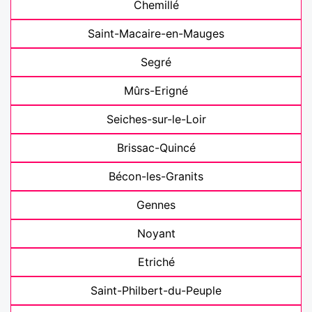
Chemillé
Saint-Macaire-en-Mauges
Segré
Mûrs-Erigné
Seiches-sur-le-Loir
Brissac-Quincé
Bécon-les-Granits
Gennes
Noyant
Etriché
Saint-Philbert-du-Peuple