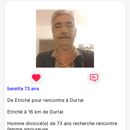
beretta 73 ans
De Etriché pour rencontre à Durtal
Etriché à 16 km de Durtal
Homme divorcé(e) de 73 ans recherche rencontre
femme amoureuse