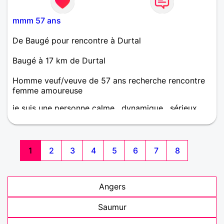
mmm 57 ans
De Baugé pour rencontre à Durtal
Baugé à 17 km de Durtal
Homme veuf/veuve de 57 ans recherche rencontre
femme amoureuse
je suis une personne calme , dynamique , sérieux ,
cherche une compagne douce, souriante, active
1
2
3
4
5
6
7
8
Angers
Saumur