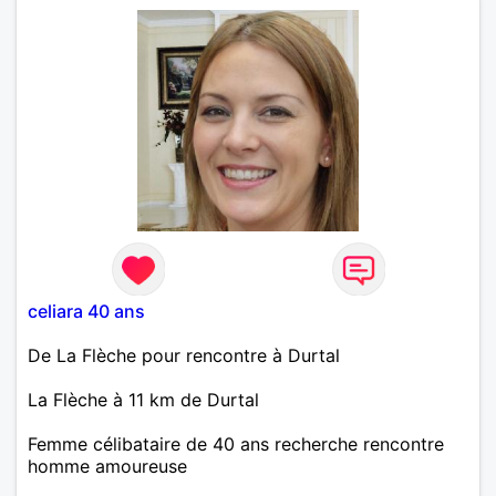
celiara 40 ans
De La Flèche pour rencontre à Durtal
La Flèche à 11 km de Durtal
Femme célibataire de 40 ans recherche rencontre
homme amoureuse