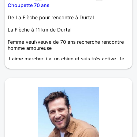
Choupette 70 ans
De La Flèche pour rencontre à Durtal
La Flèche à 11 km de Durtal
Femme veuf/veuve de 70 ans recherche rencontre
homme amoureuse
J aime marcher, j ai un chien et suis très active. Je
suis veuve depuis 6 ans et la solitude me pèse. Je
cherche à partager avec une personne sérieuse mes
loisirs et sortie