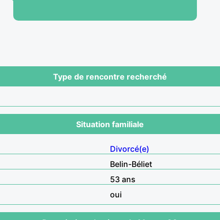
Type de rencontre recherché
Situation familiale
Divorcé(e)
Belin-Béliet
53 ans
oui