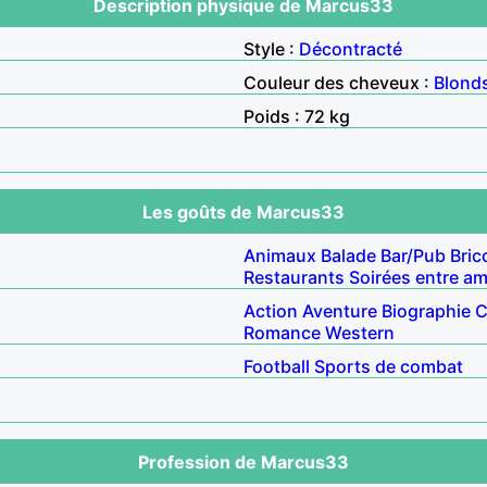
Description physique de Marcus33
Style :
Décontracté
Couleur des cheveux :
Blond
Poids : 72 kg
Les goûts de Marcus33
Animaux
Balade
Bar/Pub
Bric
Restaurants
Soirées entre am
Action
Aventure
Biographie
C
Romance
Western
Football
Sports de combat
Profession de Marcus33