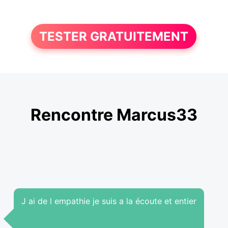
TESTER GRATUITEMENT
Rencontre Marcus33
J ai de l empathie je suis a la écoute et entier