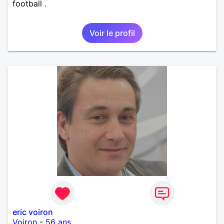
football .
Voir le profil
eric voiron
Voiron
-
56 ans