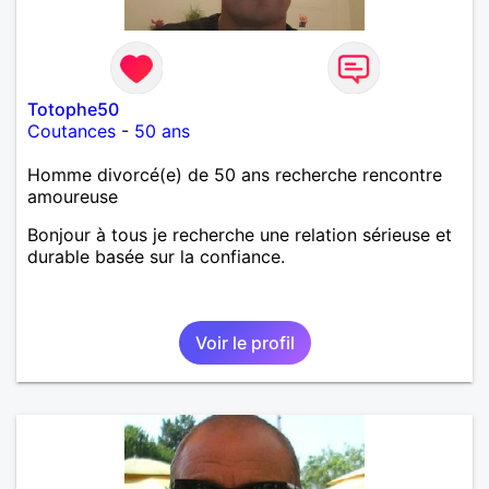
Totophe50
Coutances
-
50 ans
Homme divorcé(e) de 50 ans recherche rencontre
amoureuse
Bonjour à tous je recherche une relation sérieuse et
durable basée sur la confiance.
Voir le profil