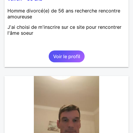
Homme divorcé(e) de 56 ans recherche rencontre
amoureuse
J'ai choisi de m'inscrire sur ce site pour rencontrer
l'âme soeur
Voir le profil