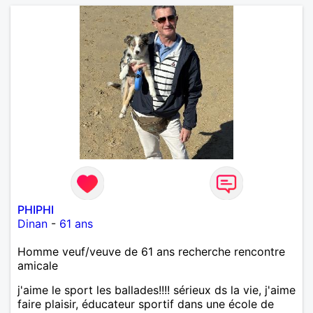
PHIPHI
Dinan
-
61 ans
Homme veuf/veuve de 61 ans recherche rencontre
amicale
j'aime le sport les ballades!!!! sérieux ds la vie, j'aime
faire plaisir, éducateur sportif dans une école de