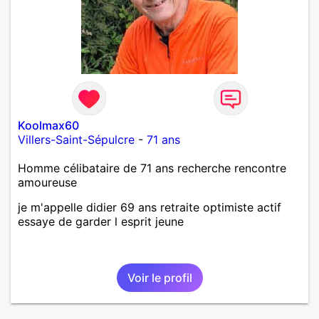
Koolmax60
Villers-Saint-Sépulcre
-
71 ans
Homme célibataire de 71 ans recherche rencontre
amoureuse
je m'appelle didier 69 ans retraite optimiste actif
essaye de garder l esprit jeune
Voir le profil