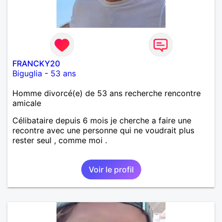
FRANCKY20
Biguglia
-
53 ans
Homme divorcé(e) de 53 ans recherche rencontre
amicale
Célibataire depuis 6 mois je cherche a faire une
recontre avec une personne qui ne voudrait plus
rester seul , comme moi .
Voir le profil