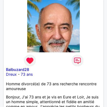
Balbuzard28
Dreux
-
73 ans
Homme divorcé(e) de 73 ans recherche rencontre
amoureuse
Bonjour, J'ai 73 ans et je vis en Eure et Loir, Je suis
un homme simple, attentionné et fidèle en amitié
comme en amour. J'apprécie les petits bonheurs du