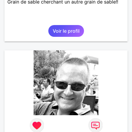
Grain de sable cherchant un autre grain de sable!!
Voir le profil