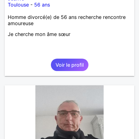
Toulouse
-
56 ans
Homme divorcé(e) de 56 ans recherche rencontre
amoureuse
Je cherche mon âme sœur
Voir le profil