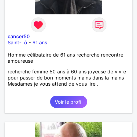
cancer50
Saint-Lô
-
61 ans
Homme célibataire de 61 ans recherche rencontre
amoureuse
recherche femme 50 ans à 60 ans joyeuse de vivre
pour passer de bon moments mains dans la mains
Mesdames je vous attend de vous lire .
Voir le profil