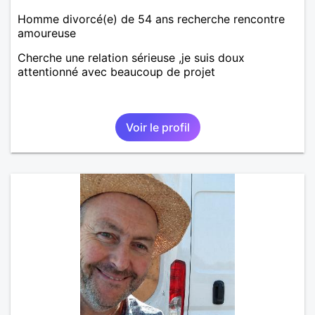
Homme divorcé(e) de 54 ans recherche rencontre
amoureuse
Cherche une relation sérieuse ,je suis doux
attentionné avec beaucoup de projet
Voir le profil