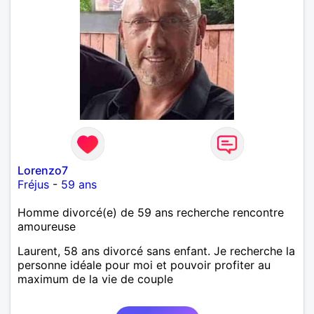
Lorenzo7
Fréjus
-
59 ans
Homme divorcé(e) de 59 ans recherche rencontre
amoureuse
Laurent, 58 ans divorcé sans enfant. Je recherche la
personne idéale pour moi et pouvoir profiter au
maximum de la vie de couple