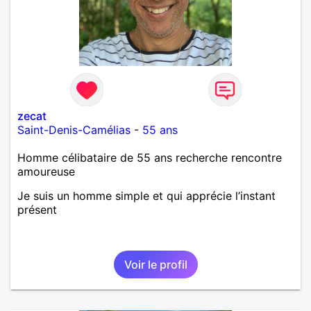
zecat
Saint-Denis-Camélias
-
55 ans
Homme célibataire de 55 ans recherche rencontre
amoureuse
Je suis un homme simple et qui apprécie l’instant
présent
Voir le profil