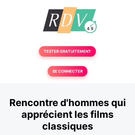
TESTER GRATUITEMENT
SE CONNECTER
Rencontre d'hommes qui
apprécient les films
classiques