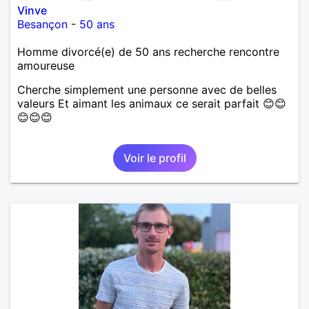
Vinve
Besançon
-
50 ans
Homme divorcé(e) de 50 ans recherche rencontre
amoureuse
Cherche simplement une personne avec de belles
valeurs Et aimant les animaux ce serait parfait 😊😊
😊😊😊
Voir le profil