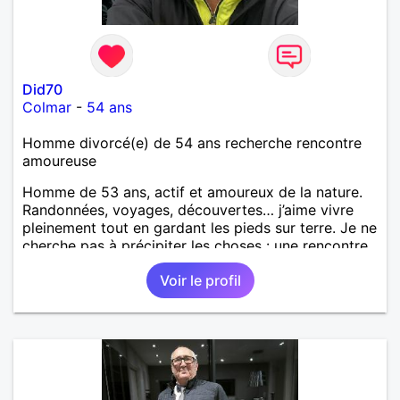
Did70
Colmar
-
54 ans
Homme divorcé(e) de 54 ans recherche rencontre
amoureuse
Homme de 53 ans, actif et amoureux de la nature.
Randonnées, voyages, découvertes… j’aime vivre
pleinement tout en gardant les pieds sur terre. Je ne
cherche pas à précipiter les choses : une rencontre,
un échange, un sourire… et si l’alchimie est là, le
Voir le profil
reste suivra naturellement.