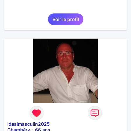
Voir le profil
idealmasculin2025
Chambéry
-
66 ans