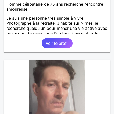
Homme célibataire de 75 ans recherche rencontre
amoureuse
Je suis une personne très simple à vivre,
Photographe à la retraite, J'habite sur Nîmes, je
recherche quelqu'un pour mener une vie active avec
beaucoup de rêves, que l'on fera à ensemble, les
balades, les voyages même pas loin mais riches en
Voir le profil
émotions. un restaurent de temps en temps, je
cuisine très bien, je suis très bricoleur, patient, à
l'écoute des personnes, seul depuis un an
maintenant et 5 mois sur Nîmes. Je commence à
trouver ce temps immobile, il c'est arrêté ce jour le
15 octobre 2024. il faut habiter, dans les environs
de nimes 50km Merci