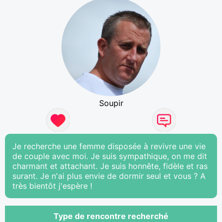
Soupir
Je recherche une femme disposée à revivre une vie
de couple avec moi. Je suis sympathique, on me dit
charmant et attachant. Je suis honnête, fidèle et ras
surant. Je n'ai plus envie de dormir seul et vous ? A
très bientôt j'espère !
Type de rencontre recherché