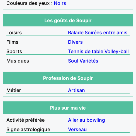
Couleurs des yeux :
Noirs
Les goûts de Soupir
Loisirs
Balade
Soirées entre amis
Films
Divers
Sports
Tennis de table
Volley-ball
Musiques
Soul
Variétés
Profession de Soupir
Métier
Artisan
Plus sur ma vie
Activité préférée
Aller au bowling
Signe astrologique
Verseau