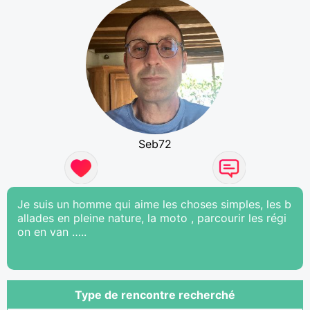
Seb72
Je suis un homme qui aime les choses simples, les b
allades en pleine nature, la moto , parcourir les régi
on en van …..
Type de rencontre recherché