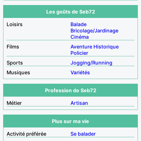
Les goûts de Seb72
Loisirs
Balade
Bricolage/Jardinage
Cinéma
Films
Aventure
Historique
Policier
Sports
Jogging/Running
Musiques
Variétés
Profession de Seb72
Métier
Artisan
Plus sur ma vie
Activité préférée
Se balader