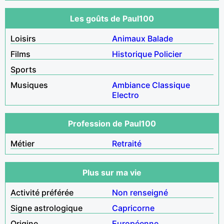
Les goûts de Paul100
Loisirs
Animaux
Balade
Films
Historique
Policier
Sports
Musiques
Ambiance
Classique
Electro
Profession de Paul100
Métier
Retraité
Plus sur ma vie
Activité préférée
Non renseigné
Signe astrologique
Capricorne
Origine
Européenne