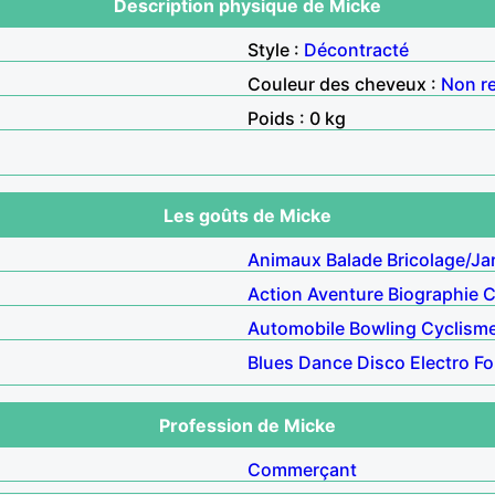
Description physique de Micke
Style :
Décontracté
Couleur des cheveux :
Non r
Poids : 0 kg
Les goûts de Micke
Animaux
Balade
Bricolage/Ja
Action
Aventure
Biographie
C
Automobile
Bowling
Cyclism
Blues
Dance
Disco
Electro
Fo
Profession de Micke
Commerçant