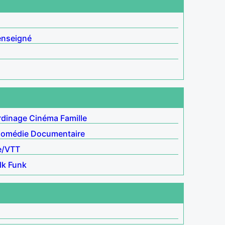
enseigné
rdinage
Cinéma
Famille
omédie
Documentaire
e/VTT
lk
Funk