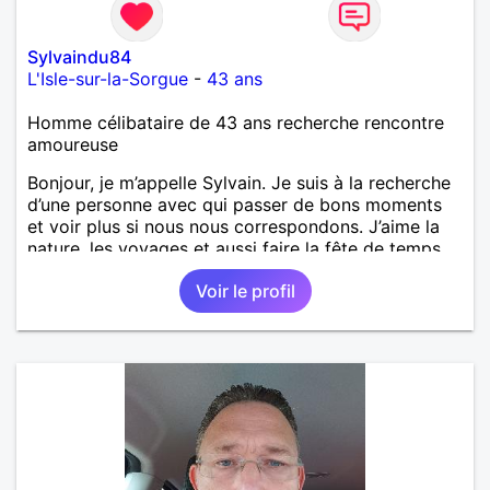
Sylvaindu84
L'Isle-sur-la-Sorgue
-
43 ans
Homme célibataire de 43 ans recherche rencontre
amoureuse
Bonjour, je m’appelle Sylvain. Je suis à la recherche
d’une personne avec qui passer de bons moments
et voir plus si nous nous correspondons. J’aime la
nature, les voyages et aussi faire la fête de temps
en temps ;-)Je suis papa d’un petit garçon de 7 ans
Voir le profil
dont je m’occupe en garde alternée. J’aime à peu
près tous les styles de musique. (Oui je suis pas
trop fan de Jul). Je fais du sport pour garder la
forme et plutôt agréable à regarder. (Enfin je le
pense en tout cas 😂)