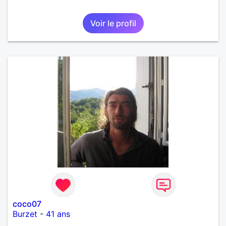
Voir le profil
coco07
Burzet
-
41 ans