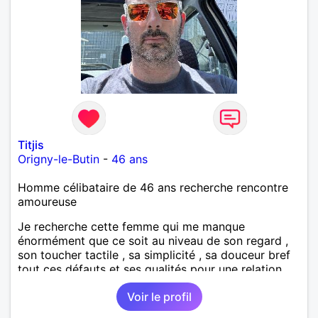
Titjis
Origny-le-Butin
-
46 ans
Homme célibataire de 46 ans recherche rencontre
amoureuse
Je recherche cette femme qui me manque
énormément que ce soit au niveau de son regard ,
son toucher tactile , sa simplicité , sa douceur bref
tout ces défauts et ses qualités pour une relation
pérenne
Voir le profil