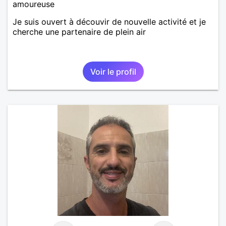
amoureuse
Je suis ouvert à découvir de nouvelle activité et je
cherche une partenaire de plein air
Voir le profil