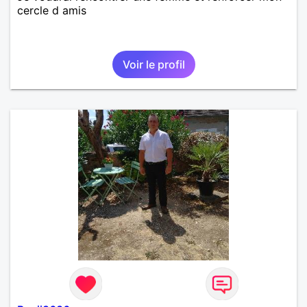
cercle d amis
Voir le profil