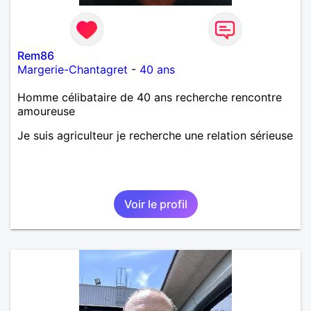
Rem86
Margerie-Chantagret
-
40 ans
Homme célibataire de 40 ans recherche rencontre
amoureuse
Je suis agriculteur je recherche une relation sérieuse
Voir le profil